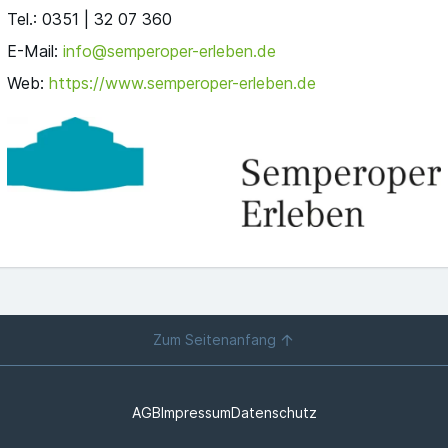
Tel.: 0351 | 32 07 360
E-Mail:
info@semperoper-erleben.de
Web:
https://www.semperoper-erleben.de
Zum Seitenanfang
AGB
Impressum
Datenschutz